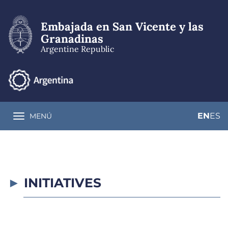
Skip
to
Embajada en San Vicente y las
main
content
Granadinas
Argentine Republic
EN
ES
MENÚ
Toggle navigation
INITIATIVES